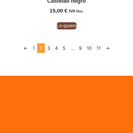
Castelao negro
15,00
€
IVA Inc.
Lo quiero
←
1
2
3
4
5
…
9
10
11
→