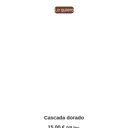
Lo quiero
Cascada dorado
15,00
€
IVA Inc.