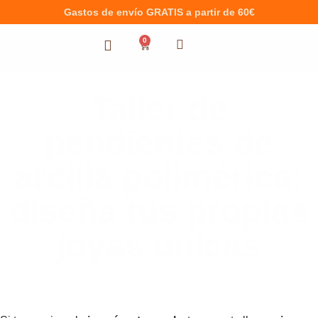
Gastos de envío GRATIS a partir de 60€
0
Taller de
pendientes de
arcilla polimérica:
diseña tus propias
joyas únicas