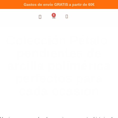
Gastos de envío GRATIS a partir de 60€
0
Colección Pétalo:
pendientes de
arcilla polimérica
perfectos para
cada ocasión