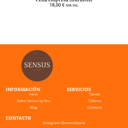
18,00
€
IVA Inc.
INFORMACIÓN
SERVICIOS
Inicio
Tienda
Sobre Sensus by Ana
Talleres
Blog
Contacto
CONTACTO
Instagram: @sensusbyana