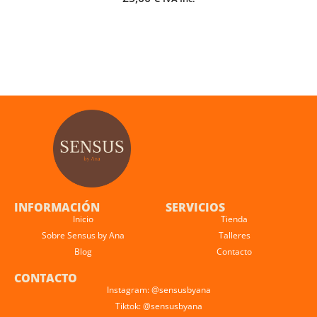
INFORMACIÓN
SERVICIOS
Inicio
Tienda
Sobre Sensus by Ana
Talleres
Blog
Contacto
CONTACTO
Instagram: @sensusbyana
Tiktok: @sensusbyana