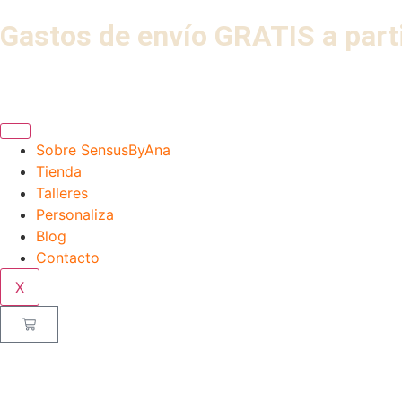
Gastos de envío GRATIS a part
Sobre SensusByAna
Tienda
Talleres
Personaliza
Blog
Contacto
X