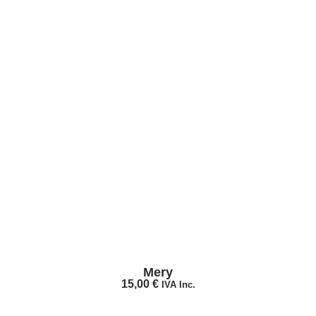
Mery
15,00
€
IVA Inc.